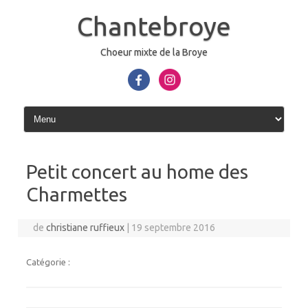
Aller
au
Chantebroye
contenu
Choeur mixte de la Broye
Petit concert au home des
Charmettes
de
christiane ruffieux
|
19 septembre 2016
Catégorie :