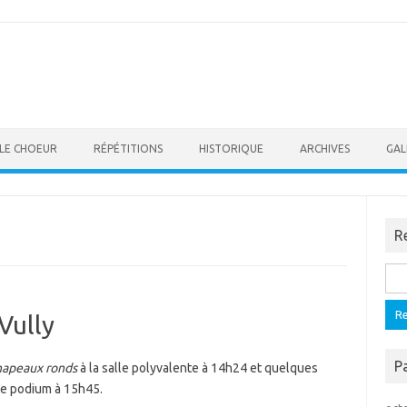
LE CHOEUR
RÉPÉTITIONS
HISTORIQUE
ARCHIVES
GAL
R
Rech
Vully
P
chapeaux ronds
à la salle polyvalente à 14h24 et quelques
le podium à 15h45.