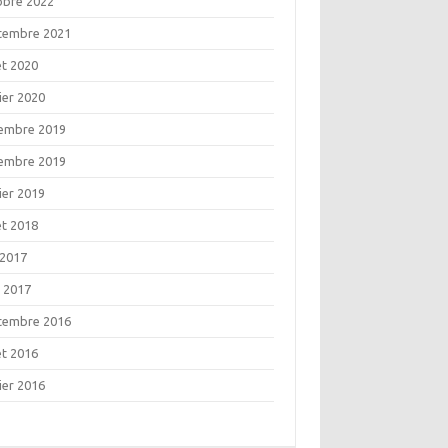
obre 2022
tembre 2021
let 2020
ier 2020
embre 2019
embre 2019
ier 2019
let 2018
 2017
l 2017
tembre 2016
let 2016
ier 2016