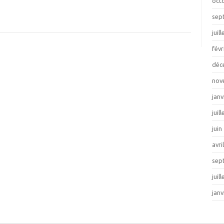
oct
sep
juil
févr
déc
nov
janv
juil
juin
avri
sep
juil
janv